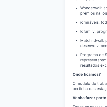
Wonderwall: ac
prêmios na loja
idmiráveis: t
Idfamily: prog
Match idwall:
desenvolviment
Programa de S
representarem
resultados exc
Onde ficamos?
O modelo de trabal
pertinho das estaç
Venha fazer parte
Todas as nossas v