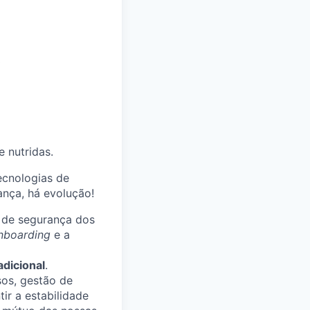
 nutridas.
ecnologias de
nça, há evolução!
 de segurança dos
nboarding
e a
dicional
.
sos, gestão de
ir a estabilidade