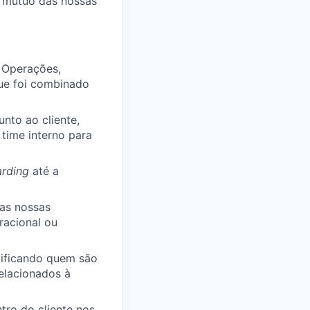
o mútuo das nossas
, Operações,
que foi combinado
unto ao cliente,
time interno para
rding
até a
das nossas
racional ou
tificando quem são
elacionados à
tro do cliente nos