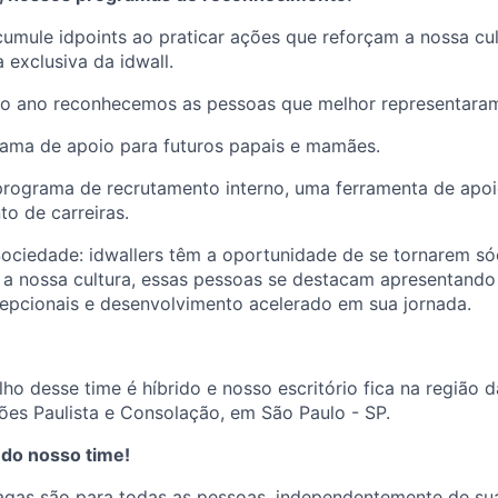
umule idpoints ao praticar ações que reforçam a nossa cul
 exclusiva da idwall.
odo ano reconhecemos as pessoas que melhor representaram
rama de apoio para futuros papais e mamães.
 programa de recrutamento interno, uma ferramenta de apo
o de carreiras.
ociedade: idwallers têm a oportunidade de se tornarem só
 a nossa cultura, essas pessoas se destacam apresentand
epcionais e desenvolvimento acelerado em sua jornada.
ho desse time é híbrido e nosso escritório fica na região d
ões Paulista e Consolação, em São Paulo - SP.
 do nosso time!
agas são para todas as pessoas, independentemente de sua