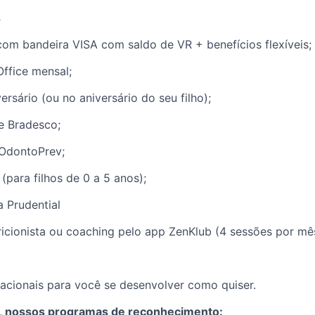
s
com bandeira VISA com saldo de VR + benefícios flexíveis;
ffice mensal;
ersário (ou no aniversário do seu filho);
e Bradesco;
OdontoPrev;
(para filhos de 0 a 5 anos);
 Prudential
ricionista ou coaching pelo app ZenKlub (4 sessões por mê
acionais para você se desenvolver como quiser.
 nossos programas de reconhecimento: