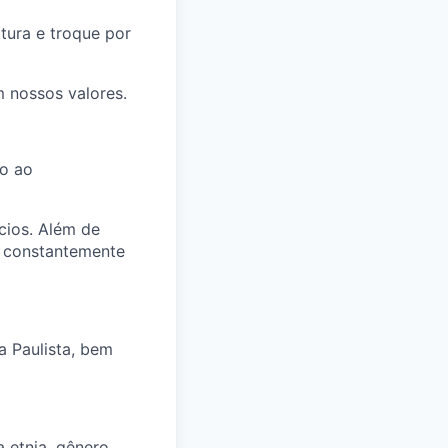
tura e troque por
 nossos valores.
io ao
cios. Além de
o constantemente
a Paulista, bem
 etnia, gênero,