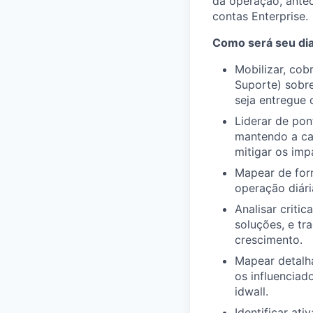
da operação, ante
contas Enterprise.
Como será seu dia 
Mobilizar, cob
Suporte) sobr
seja entregue
Liderar de pon
mantendo a ca
mitigar os imp
Mapear de form
operação diári
Analisar criti
soluções, e tr
crescimento.
Mapear detalha
os influenciad
idwall.
Identificar at