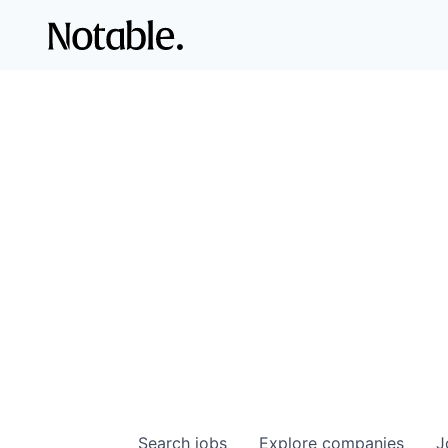
Search
jobs
Explore
companies
J