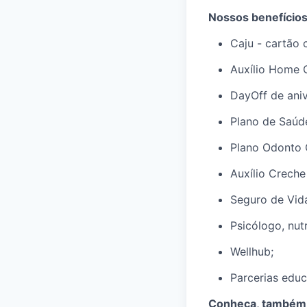
Nossos benefício
Caju - cartão 
Auxílio Home O
DayOff de aniv
Plano de Saúd
Plano Odonto 
Auxílio Creche 
Seguro de Vida
Psicólogo, nut
Wellhub;
Parcerias educ
Conheça, também,