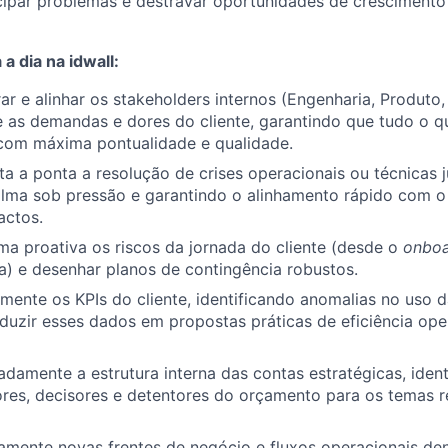
cipar problemas e destravar oportunidades de cresciment
a dia na idwall:
rar e alinhar os stakeholders internos (Engenharia, Produto
e as demandas e dores do cliente, garantindo que tudo o 
 com máxima pontualidade e qualidade.
ta a ponta a resolução de crises operacionais ou técnicas j
lma sob pressão e garantindo o alinhamento rápido com o 
actos.
a proativa os riscos da jornada do cliente (desde o
onboa
a) e desenhar planos de contingência robustos.
camente os KPIs do cliente, identificando anomalias no uso 
aduzir esses dados em propostas práticas de eficiência ope
damente a estrutura interna das contas estratégicas, iden
ores, decisores e detentores do orçamento para os temas r
ivamente novas frentes de negócio e fluxos operacionais den