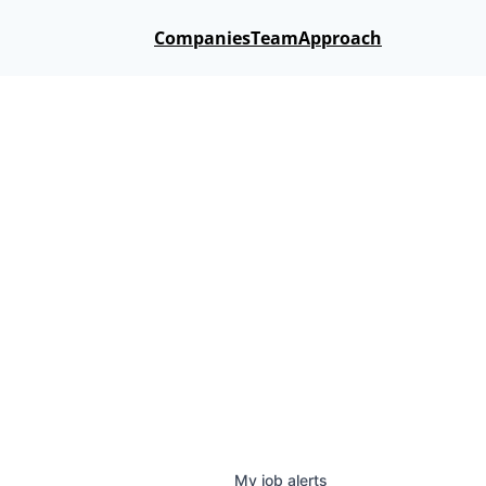
Companies
Team
Approach
My
job
alerts