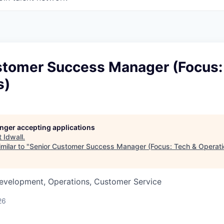
stomer Success Manager (Focus:
s)
longer accepting applications
t
Idwall
.
milar to "
Senior Customer Success Manager (Focus: Tech & Operati
Development, Operations, Customer Service
26