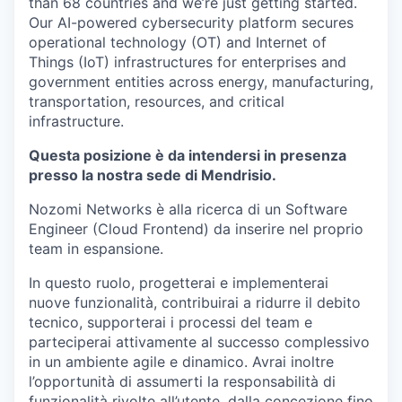
than 68 countries and we’re just getting started.
Our AI-powered cybersecurity platform secures
operational technology (OT) and Internet of
Things (IoT) infrastructures for enterprises and
government entities across energy, manufacturing,
transportation, resources, and critical
infrastructure.
Questa posizione è da intendersi in presenza
presso la nostra sede di Mendrisio.
Nozomi Networks è alla ricerca di un Software
Engineer (Cloud Frontend) da inserire nel proprio
team in espansione.
In questo ruolo, progetterai e implementerai
nuove funzionalità, contribuirai a ridurre il debito
tecnico, supporterai i processi del team e
parteciperai attivamente al successo complessivo
in un ambiente agile e dinamico. Avrai inoltre
l’opportunità di assumerti la responsabilità di
funzionalità rivolte all’utente, dalla concezione fino